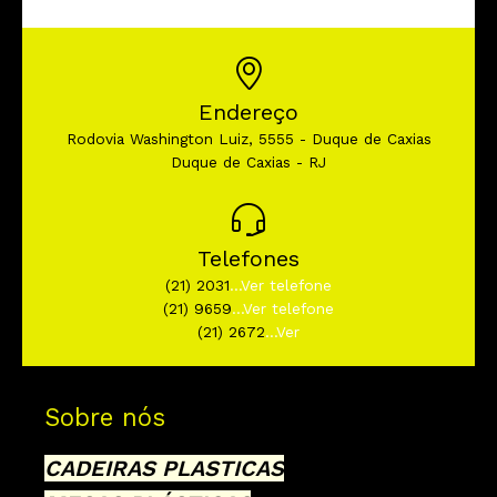
Endereço
Rodovia Washington Luiz, 5555 - Duque de Caxias
Duque de Caxias - RJ
Telefones
(21) 2031
...Ver telefone
(21) 9659
...Ver telefone
(21) 2672
...Ver
Sobre nós
CADEIRAS PLASTICAS