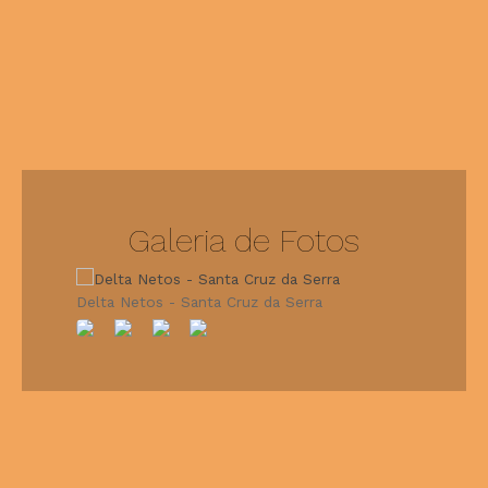
Galeria de Fotos
Delta Netos - Santa Cruz da Serra
Delta Neto