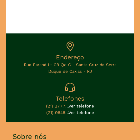
Endereço
Rua Paraná Lt 08 Qd C - Santa Cruz da Serra
Duque de Caxias - RJ
Telefones
(21) 2777
...Ver telefone
(21) 9848
...Ver telefone
Sobre nós