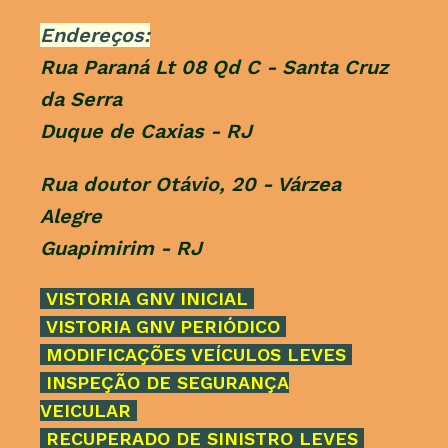
Endereços:
Rua Paraná Lt 08 Qd C - Santa Cruz
da Serra
Duque de Caxias - RJ
Rua doutor Otávio, 20 - Várzea
Alegre
Guapimirim - RJ
VISTORIA GNV INICIAL
VISTORIA GNV PERIÓDICO
MODIFICAÇÕES VEÍCULOS LEVES
INSPEÇÃO DE SEGURANÇA
VEICULAR
RECUPERADO DE SINISTRO LEVES